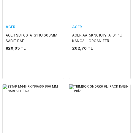
AGER
AGER
AGER SBT60-A-S1 1U 600MM
AGER AA-5KN01U19-A-S1-1U
SABİT RAF
KANCALI ORGANİZER
820,95 TL
262,70 TL