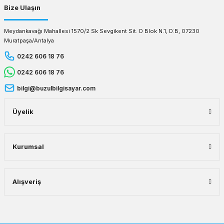
Bize Ulaşın
Meydankavağı Mahallesi 1570/2 Sk Sevgikent Sit. D Blok N:1, D:B, 07230
Muratpaşa/Antalya
0242 606 18 76
0242 606 18 76
bilgi@buzulbilgisayar.com
Üyelik
Kurumsal
Alışveriş