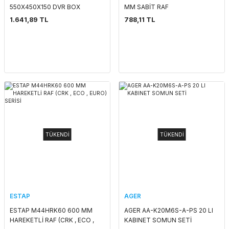
550X450X150 DVR BOX
MM SABİT RAF
KABİNET
1.641,89 TL
788,11 TL
TÜKENDİ
TÜKENDİ
ESTAP
AGER
ESTAP M44HRK60 600 MM
AGER AA-K20M6S-A-PS 20 LI
HAREKETLİ RAF (CRK , ECO ,
KABINET SOMUN SETİ