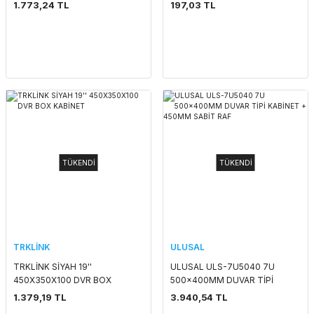
EURO) SERİSİ
1.773,24 TL
197,03 TL
TÜKENDİ
TÜKENDİ
TRKLİNK
ULUSAL
TRKLİNK SİYAH 19''
ULUSAL ULS-7U5040 7U
450X350X100 DVR BOX
500x400MM DUVAR TİPİ
KABİNET
KABİNET + 450MM SABİT RAF
1.379,19 TL
3.940,54 TL