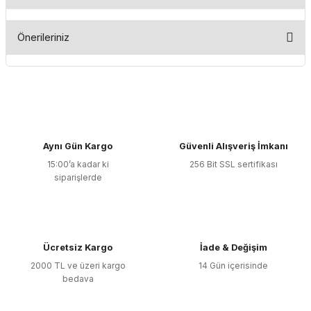
Bu ürüne ilk yorumu siz yapın!
Önerileriniz
Yorum Yaz
Bu ürünün fiyat bilgisi, resim, ürün açıklamalarında ve diğer
konularda yetersiz gördüğünüz noktaları öneri formunu
kullanarak tarafımıza iletebilirsiniz.
Görüş ve önerileriniz için teşekkür ederiz.
Aynı Gün Kargo
Güvenli Alışveriş İmkanı
Ürün resmi kalitesiz, bozuk veya görüntülenemiyor.
15:00’a kadar ki
256 Bit SSL sertifikası
Ürün açıklamasında eksik bilgiler bulunuyor.
siparişlerde
Ürün bilgilerinde hatalar bulunuyor.
Ürün fiyatı diğer sitelerden daha pahalı.
Bu ürüne benzer farklı alternatifler olmalı.
Ücretsiz Kargo
İade & Değişim
2000 TL ve üzeri kargo
14 Gün içerisinde
bedava