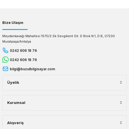
Gönder
Bize Ulaşın
Meydankavağı Mahallesi 1570/2 Sk Sevgikent Sit. D Blok N:1, D:B, 07230
Muratpaşa/Antalya
0242 606 18 76
0242 606 18 76
bilgi@buzulbilgisayar.com
Üyelik
Kurumsal
Alışveriş