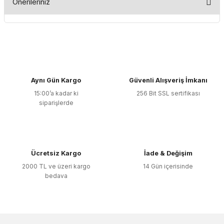
Önerileriniz
Yorum Yaz
Bu ürünün fiyat bilgisi, resim, ürün açıklamalarında ve diğer
konularda yetersiz gördüğünüz noktaları öneri formunu
kullanarak tarafımıza iletebilirsiniz.
Görüş ve önerileriniz için teşekkür ederiz.
Aynı Gün Kargo
Güvenli Alışveriş İmkanı
Ürün resmi kalitesiz, bozuk veya görüntülenemiyor.
15:00’a kadar ki
256 Bit SSL sertifikası
Ürün açıklamasında eksik bilgiler bulunuyor.
siparişlerde
Ürün bilgilerinde hatalar bulunuyor.
Ürün fiyatı diğer sitelerden daha pahalı.
Bu ürüne benzer farklı alternatifler olmalı.
Ücretsiz Kargo
İade & Değişim
2000 TL ve üzeri kargo
14 Gün içerisinde
bedava
Gönder