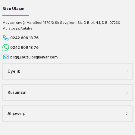
Bize Ulaşın
Meydankavağı Mahallesi 1570/2 Sk Sevgikent Sit. D Blok N:1, D:B, 07230
Muratpaşa/Antalya
0242 606 18 76
0242 606 18 76
bilgi@buzulbilgisayar.com
Üyelik
Kurumsal
Alışveriş