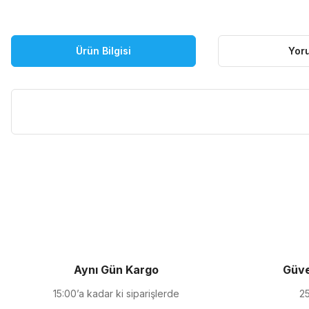
Ürün Bilgisi
Yor
Bu ürünün fiyat bilgisi, resim, ürün açıklamalarında ve diğer kon
Görüş ve önerileriniz için teşekkür ederiz.
Ürün resmi kalitesiz, bozuk veya görüntülenemiyor.
Ürün açıklamasında eksik bilgiler bulunuyor.
Ürün bilgilerinde hatalar bulunuyor.
Ürün fiyatı diğer sitelerden daha pahalı.
Aynı Gün Kargo
Güve
Bu ürüne benzer farklı alternatifler olmalı.
15:00’a kadar ki siparişlerde
25