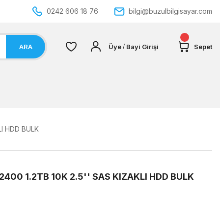
0242 606 18 76
bilgi@buzulbilgisayar.com
ARA
Üye
Bayi Girişi
Sepet
/
KLI HDD BULK
2400 1.2TB 10K 2.5'' SAS KIZAKLI HDD BULK