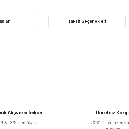
umlar
Taksit Seçenekleri
ularda yetersiz gördüğünüz noktaları öneri formunu kullanarak tarafımıza 
Bu ürüne ilk yorumu siz yapın!
Yorum Yaz
nli Alışveriş İmkanı
Ücretsiz Karg
6 Bit SSL sertifikası
2000 TL ve üzeri k
bedava