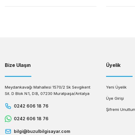
Bize Ulaşın
Üyelik
Meydankavağı Mahallesi 1570/2 Sk Sevgikent
Yeni Üyelik
Sit. D Blok N:1, D:B, 07230 Muratpaşa/Antalya
Üye Girişi
0242 606 18 76
Şifremi Unuttu
0242 606 18 76
bilgi@buzulbilgisayar.com