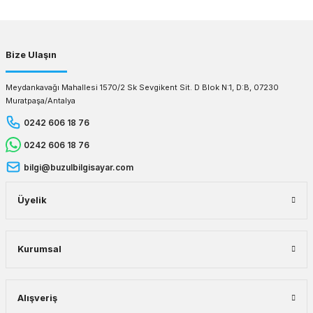
Gönder
Bize Ulaşın
Meydankavağı Mahallesi 1570/2 Sk Sevgikent Sit. D Blok N:1, D:B, 07230
Muratpaşa/Antalya
0242 606 18 76
0242 606 18 76
bilgi@buzulbilgisayar.com
Üyelik
Kurumsal
Alışveriş