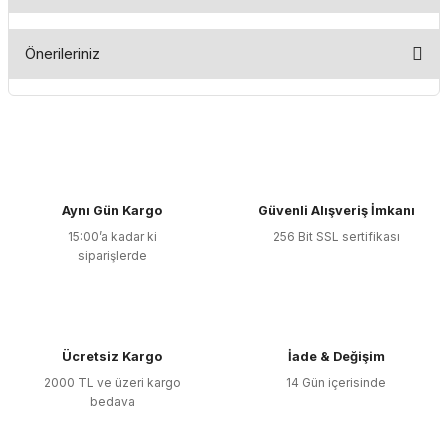
Bu ürüne ilk yorumu siz yapın!
Önerileriniz
Yorum Yaz
Bu ürünün fiyat bilgisi, resim, ürün açıklamalarında ve diğer
konularda yetersiz gördüğünüz noktaları öneri formunu
kullanarak tarafımıza iletebilirsiniz.
Görüş ve önerileriniz için teşekkür ederiz.
Aynı Gün Kargo
Güvenli Alışveriş İmkanı
Ürün resmi kalitesiz, bozuk veya görüntülenemiyor.
15:00’a kadar ki
256 Bit SSL sertifikası
Ürün açıklamasında eksik bilgiler bulunuyor.
siparişlerde
Ürün bilgilerinde hatalar bulunuyor.
Ürün fiyatı diğer sitelerden daha pahalı.
Bu ürüne benzer farklı alternatifler olmalı.
Ücretsiz Kargo
İade & Değişim
2000 TL ve üzeri kargo
14 Gün içerisinde
bedava