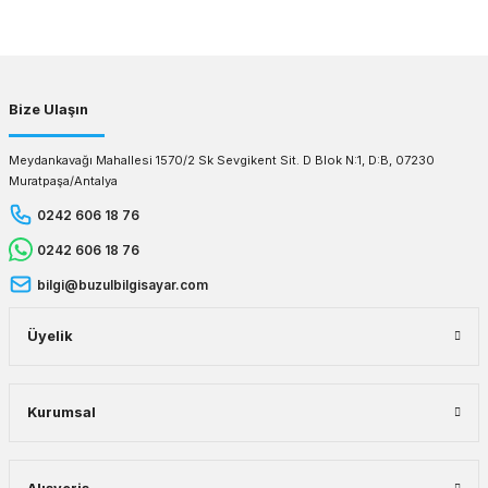
Gönder
Bize Ulaşın
Meydankavağı Mahallesi 1570/2 Sk Sevgikent Sit. D Blok N:1, D:B, 07230
Muratpaşa/Antalya
0242 606 18 76
0242 606 18 76
bilgi@buzulbilgisayar.com
Üyelik
Kurumsal