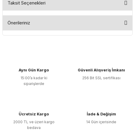
Taksit Seçenekleri
Bu ürüne ilk yorumu siz yapın!
Önerileriniz
Yorum Yaz
Bu ürünün fiyat bilgisi, resim, ürün açıklamalarında ve diğer
konularda yetersiz gördüğünüz noktaları öneri formunu
kullanarak tarafımıza iletebilirsiniz.
Görüş ve önerileriniz için teşekkür ederiz.
Aynı Gün Kargo
Güvenli Alışveriş İmkanı
Ürün resmi kalitesiz, bozuk veya görüntülenemiyor.
15:00’a kadar ki
256 Bit SSL sertifikası
Ürün açıklamasında eksik bilgiler bulunuyor.
siparişlerde
Ürün bilgilerinde hatalar bulunuyor.
Ürün fiyatı diğer sitelerden daha pahalı.
Bu ürüne benzer farklı alternatifler olmalı.
Ücretsiz Kargo
İade & Değişim
2000 TL ve üzeri kargo
14 Gün içerisinde
bedava