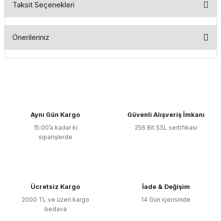
Taksit Seçenekleri
Bu ürüne ilk yorumu siz yapın!
Önerileriniz
Yorum Yaz
Bu ürünün fiyat bilgisi, resim, ürün açıklamalarında ve diğer
konularda yetersiz gördüğünüz noktaları öneri formunu
kullanarak tarafımıza iletebilirsiniz.
Görüş ve önerileriniz için teşekkür ederiz.
Aynı Gün Kargo
Güvenli Alışveriş İmkanı
Ürün resmi kalitesiz, bozuk veya görüntülenemiyor.
15:00’a kadar ki
256 Bit SSL sertifikası
Ürün açıklamasında eksik bilgiler bulunuyor.
siparişlerde
Ürün bilgilerinde hatalar bulunuyor.
Ürün fiyatı diğer sitelerden daha pahalı.
Bu ürüne benzer farklı alternatifler olmalı.
Ücretsiz Kargo
İade & Değişim
2000 TL ve üzeri kargo
14 Gün içerisinde
bedava