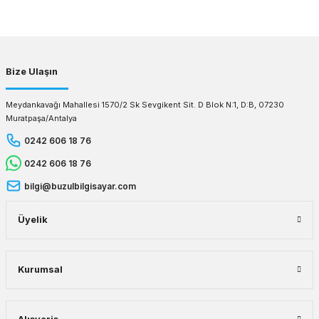
Gönder
Bize Ulaşın
Meydankavağı Mahallesi 1570/2 Sk Sevgikent Sit. D Blok N:1, D:B, 07230
Muratpaşa/Antalya
0242 606 18 76
0242 606 18 76
bilgi@buzulbilgisayar.com
Üyelik
Kurumsal