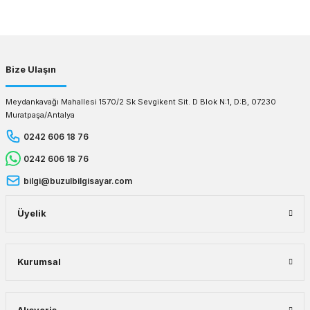
Gönder
Bize Ulaşın
Meydankavağı Mahallesi 1570/2 Sk Sevgikent Sit. D Blok N:1, D:B, 07230
Muratpaşa/Antalya
0242 606 18 76
0242 606 18 76
bilgi@buzulbilgisayar.com
Üyelik
Kurumsal