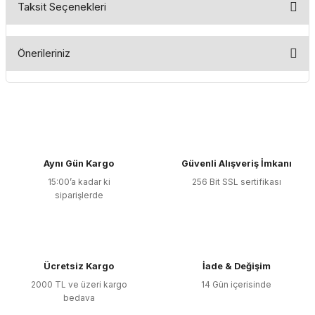
Taksit Seçenekleri
Bu ürüne ilk yorumu siz yapın!
Önerileriniz
Yorum Yaz
Bu ürünün fiyat bilgisi, resim, ürün açıklamalarında ve diğer
konularda yetersiz gördüğünüz noktaları öneri formunu
kullanarak tarafımıza iletebilirsiniz.
Görüş ve önerileriniz için teşekkür ederiz.
Aynı Gün Kargo
Güvenli Alışveriş İmkanı
Ürün resmi kalitesiz, bozuk veya görüntülenemiyor.
15:00’a kadar ki
256 Bit SSL sertifikası
Ürün açıklamasında eksik bilgiler bulunuyor.
siparişlerde
Ürün bilgilerinde hatalar bulunuyor.
Ürün fiyatı diğer sitelerden daha pahalı.
Bu ürüne benzer farklı alternatifler olmalı.
Ücretsiz Kargo
İade & Değişim
2000 TL ve üzeri kargo
14 Gün içerisinde
bedava