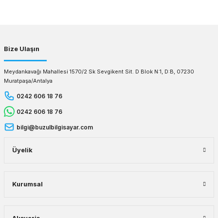
Gönder
Bize Ulaşın
Meydankavağı Mahallesi 1570/2 Sk Sevgikent Sit. D Blok N:1, D:B, 07230
Muratpaşa/Antalya
0242 606 18 76
0242 606 18 76
bilgi@buzulbilgisayar.com
Üyelik
Kurumsal