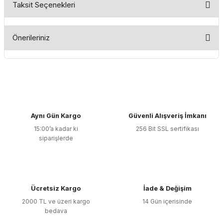
Taksit Seçenekleri
Bu ürüne ilk yorumu siz yapın!
Önerileriniz
Yorum Yaz
Bu ürünün fiyat bilgisi, resim, ürün açıklamalarında ve diğer
konularda yetersiz gördüğünüz noktaları öneri formunu
kullanarak tarafımıza iletebilirsiniz.
Görüş ve önerileriniz için teşekkür ederiz.
Aynı Gün Kargo
Güvenli Alışveriş İmkanı
Ürün resmi kalitesiz, bozuk veya görüntülenemiyor.
15:00’a kadar ki
256 Bit SSL sertifikası
Ürün açıklamasında eksik bilgiler bulunuyor.
siparişlerde
Ürün bilgilerinde hatalar bulunuyor.
Ürün fiyatı diğer sitelerden daha pahalı.
Bu ürüne benzer farklı alternatifler olmalı.
Ücretsiz Kargo
İade & Değişim
2000 TL ve üzeri kargo
14 Gün içerisinde
bedava