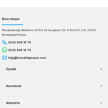
Gönder
Bize Ulaşın
Meydankavağı Mahallesi 1570/2 Sk Sevgikent Sit. D Blok N:1, D:B, 07230
Muratpaşa/Antalya
0242 606 18 76
0242 606 18 76
bilgi@buzulbilgisayar.com
Üyelik
Kurumsal
Alışveriş