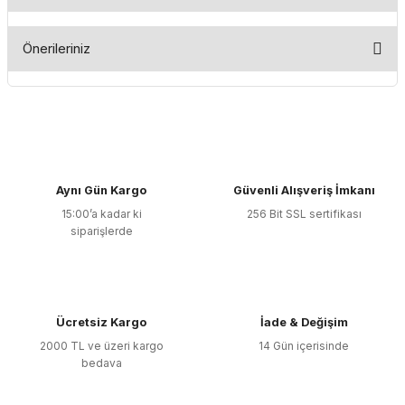
Bu ürüne ilk yorumu siz yapın!
Önerileriniz
Yorum Yaz
Bu ürünün fiyat bilgisi, resim, ürün açıklamalarında ve diğer
konularda yetersiz gördüğünüz noktaları öneri formunu
kullanarak tarafımıza iletebilirsiniz.
Görüş ve önerileriniz için teşekkür ederiz.
Aynı Gün Kargo
Güvenli Alışveriş İmkanı
Ürün resmi kalitesiz, bozuk veya görüntülenemiyor.
15:00’a kadar ki
256 Bit SSL sertifikası
Ürün açıklamasında eksik bilgiler bulunuyor.
siparişlerde
Ürün bilgilerinde hatalar bulunuyor.
Ürün fiyatı diğer sitelerden daha pahalı.
Bu ürüne benzer farklı alternatifler olmalı.
Ücretsiz Kargo
İade & Değişim
2000 TL ve üzeri kargo
14 Gün içerisinde
bedava