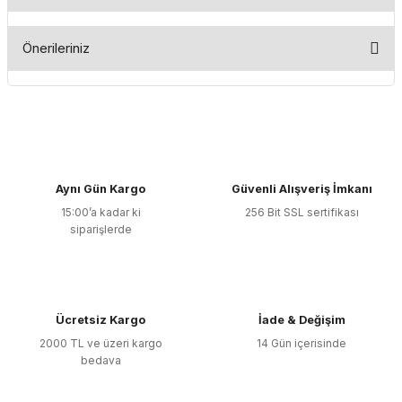
Bu ürüne ilk yorumu siz yapın!
Önerileriniz
Yorum Yaz
Bu ürünün fiyat bilgisi, resim, ürün açıklamalarında ve diğer
konularda yetersiz gördüğünüz noktaları öneri formunu
kullanarak tarafımıza iletebilirsiniz.
Görüş ve önerileriniz için teşekkür ederiz.
Aynı Gün Kargo
Güvenli Alışveriş İmkanı
Ürün resmi kalitesiz, bozuk veya görüntülenemiyor.
15:00’a kadar ki
256 Bit SSL sertifikası
Ürün açıklamasında eksik bilgiler bulunuyor.
siparişlerde
Ürün bilgilerinde hatalar bulunuyor.
Ürün fiyatı diğer sitelerden daha pahalı.
Bu ürüne benzer farklı alternatifler olmalı.
Ücretsiz Kargo
İade & Değişim
2000 TL ve üzeri kargo
14 Gün içerisinde
bedava