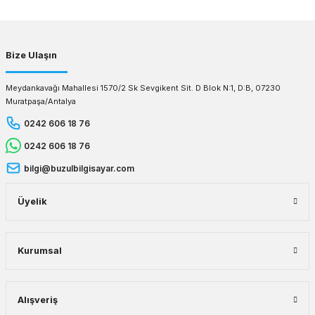
Gönder
Bize Ulaşın
Meydankavağı Mahallesi 1570/2 Sk Sevgikent Sit. D Blok N:1, D:B, 07230
Muratpaşa/Antalya
0242 606 18 76
0242 606 18 76
bilgi@buzulbilgisayar.com
Üyelik
Kurumsal
Alışveriş