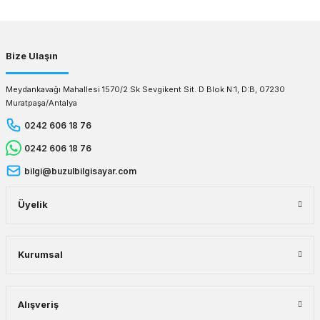
Gönder
Bize Ulaşın
Meydankavağı Mahallesi 1570/2 Sk Sevgikent Sit. D Blok N:1, D:B, 07230
Muratpaşa/Antalya
0242 606 18 76
0242 606 18 76
bilgi@buzulbilgisayar.com
Üyelik
Kurumsal
Alışveriş