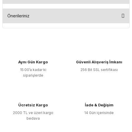
Bu ürüne ilk yorumu siz yapın!
Önerileriniz
Yorum Yaz
Bu ürünün fiyat bilgisi, resim, ürün açıklamalarında ve diğer
konularda yetersiz gördüğünüz noktaları öneri formunu
kullanarak tarafımıza iletebilirsiniz.
Görüş ve önerileriniz için teşekkür ederiz.
Aynı Gün Kargo
Güvenli Alışveriş İmkanı
Ürün resmi kalitesiz, bozuk veya görüntülenemiyor.
15:00’a kadar ki
256 Bit SSL sertifikası
Ürün açıklamasında eksik bilgiler bulunuyor.
siparişlerde
Ürün bilgilerinde hatalar bulunuyor.
Ürün fiyatı diğer sitelerden daha pahalı.
Bu ürüne benzer farklı alternatifler olmalı.
Ücretsiz Kargo
İade & Değişim
2000 TL ve üzeri kargo
14 Gün içerisinde
bedava