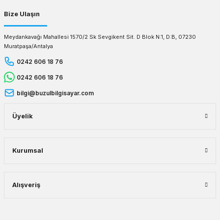
Bize Ulaşın
Meydankavağı Mahallesi 1570/2 Sk Sevgikent Sit. D Blok N:1, D:B, 07230
Muratpaşa/Antalya
0242 606 18 76
0242 606 18 76
bilgi@buzulbilgisayar.com
Üyelik
Kurumsal
Alışveriş