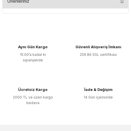
Önerileriniz
Yorum Yaz
Bu ürünün fiyat bilgisi, resim, ürün açıklamalarında ve diğer
konularda yetersiz gördüğünüz noktaları öneri formunu
kullanarak tarafımıza iletebilirsiniz.
Görüş ve önerileriniz için teşekkür ederiz.
Aynı Gün Kargo
Güvenli Alışveriş İmkanı
Ürün resmi kalitesiz, bozuk veya görüntülenemiyor.
15:00’a kadar ki
256 Bit SSL sertifikası
Ürün açıklamasında eksik bilgiler bulunuyor.
siparişlerde
Ürün bilgilerinde hatalar bulunuyor.
Ürün fiyatı diğer sitelerden daha pahalı.
Bu ürüne benzer farklı alternatifler olmalı.
Ücretsiz Kargo
İade & Değişim
2000 TL ve üzeri kargo
14 Gün içerisinde
bedava
Gönder