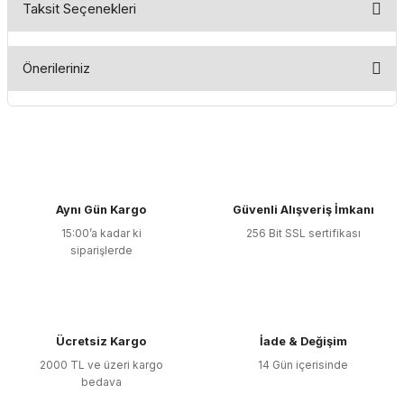
Taksit Seçenekleri
Bu ürüne ilk yorumu siz yapın!
Önerileriniz
Yorum Yaz
Bu ürünün fiyat bilgisi, resim, ürün açıklamalarında ve diğer
konularda yetersiz gördüğünüz noktaları öneri formunu
kullanarak tarafımıza iletebilirsiniz.
Görüş ve önerileriniz için teşekkür ederiz.
Aynı Gün Kargo
Güvenli Alışveriş İmkanı
Ürün resmi kalitesiz, bozuk veya görüntülenemiyor.
15:00’a kadar ki
256 Bit SSL sertifikası
Ürün açıklamasında eksik bilgiler bulunuyor.
siparişlerde
Ürün bilgilerinde hatalar bulunuyor.
Ürün fiyatı diğer sitelerden daha pahalı.
Bu ürüne benzer farklı alternatifler olmalı.
Ücretsiz Kargo
İade & Değişim
2000 TL ve üzeri kargo
14 Gün içerisinde
bedava