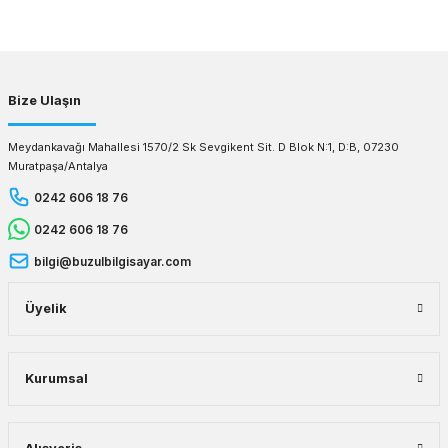
Gönder
Bize Ulaşın
Meydankavağı Mahallesi 1570/2 Sk Sevgikent Sit. D Blok N:1, D:B, 07230
Muratpaşa/Antalya
0242 606 18 76
0242 606 18 76
bilgi@buzulbilgisayar.com
Üyelik
Kurumsal