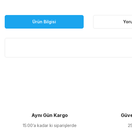
Ürün Bilgisi
Yor
Bu ürünün fiyat bilgisi, resim, ürün açıklamalarında ve diğer kon
Görüş ve önerileriniz için teşekkür ederiz.
Ürün resmi kalitesiz, bozuk veya görüntülenemiyor.
Ürün açıklamasında eksik bilgiler bulunuyor.
Ürün bilgilerinde hatalar bulunuyor.
Ürün fiyatı diğer sitelerden daha pahalı.
Aynı Gün Kargo
Güve
Bu ürüne benzer farklı alternatifler olmalı.
15:00’a kadar ki siparişlerde
25