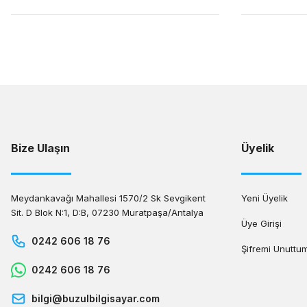
Bize Ulaşın
Üyelik
Meydankavağı Mahallesi 1570/2 Sk Sevgikent
Yeni Üyelik
Sit. D Blok N:1, D:B, 07230 Muratpaşa/Antalya
Üye Girişi
0242 606 18 76
Şifremi Unuttu
0242 606 18 76
bilgi@buzulbilgisayar.com