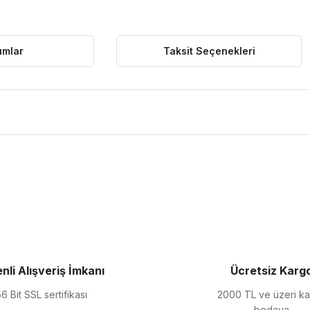
umlar
Taksit Seçenekleri
ularda yetersiz gördüğünüz noktaları öneri formunu kullanarak tarafımıza 
Bu ürüne ilk yorumu siz yapın!
Yorum Yaz
nli Alışveriş İmkanı
Ücretsiz Karg
6 Bit SSL sertifikası
2000 TL ve üzeri k
bedava