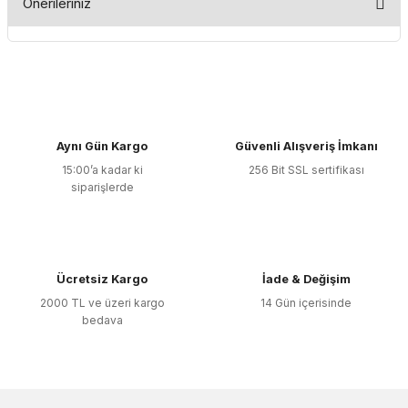
Önerileriniz
Yorum Yaz
Bu ürünün fiyat bilgisi, resim, ürün açıklamalarında ve diğer
konularda yetersiz gördüğünüz noktaları öneri formunu
kullanarak tarafımıza iletebilirsiniz.
Görüş ve önerileriniz için teşekkür ederiz.
Aynı Gün Kargo
Güvenli Alışveriş İmkanı
Ürün resmi kalitesiz, bozuk veya görüntülenemiyor.
15:00’a kadar ki
256 Bit SSL sertifikası
Ürün açıklamasında eksik bilgiler bulunuyor.
siparişlerde
Ürün bilgilerinde hatalar bulunuyor.
Ürün fiyatı diğer sitelerden daha pahalı.
Bu ürüne benzer farklı alternatifler olmalı.
Ücretsiz Kargo
İade & Değişim
2000 TL ve üzeri kargo
14 Gün içerisinde
bedava
Gönder