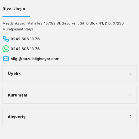
Bize Ulaşın
Meydankavağı Mahallesi 1570/2 Sk Sevgikent Sit. D Blok N:1, D:B, 07230
Muratpaşa/Antalya
0242 606 18 76
0242 606 18 76
bilgi@buzulbilgisayar.com
Üyelik
Kurumsal
Alışveriş