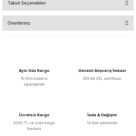
Taksit Seçenekleri
Bu ürüne ilk yorumu siz yapın!
Önerileriniz
Yorum Yaz
Bu ürünün fiyat bilgisi, resim, ürün açıklamalarında ve diğer
konularda yetersiz gördüğünüz noktaları öneri formunu
kullanarak tarafımıza iletebilirsiniz.
Görüş ve önerileriniz için teşekkür ederiz.
Aynı Gün Kargo
Güvenli Alışveriş İmkanı
Ürün resmi kalitesiz, bozuk veya görüntülenemiyor.
15:00’a kadar ki
256 Bit SSL sertifikası
Ürün açıklamasında eksik bilgiler bulunuyor.
siparişlerde
Ürün bilgilerinde hatalar bulunuyor.
Ürün fiyatı diğer sitelerden daha pahalı.
Bu ürüne benzer farklı alternatifler olmalı.
Ücretsiz Kargo
İade & Değişim
2000 TL ve üzeri kargo
14 Gün içerisinde
bedava