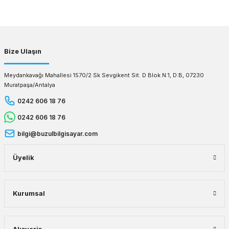
Gönder
Bize Ulaşın
Meydankavağı Mahallesi 1570/2 Sk Sevgikent Sit. D Blok N:1, D:B, 07230
Muratpaşa/Antalya
0242 606 18 76
0242 606 18 76
bilgi@buzulbilgisayar.com
Üyelik
Kurumsal