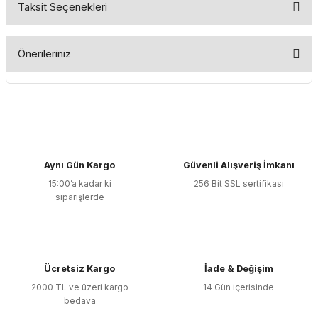
Taksit Seçenekleri
Bu ürüne ilk yorumu siz yapın!
Önerileriniz
Yorum Yaz
Bu ürünün fiyat bilgisi, resim, ürün açıklamalarında ve diğer
konularda yetersiz gördüğünüz noktaları öneri formunu
kullanarak tarafımıza iletebilirsiniz.
Görüş ve önerileriniz için teşekkür ederiz.
Aynı Gün Kargo
Güvenli Alışveriş İmkanı
Ürün resmi kalitesiz, bozuk veya görüntülenemiyor.
15:00’a kadar ki
256 Bit SSL sertifikası
Ürün açıklamasında eksik bilgiler bulunuyor.
siparişlerde
Ürün bilgilerinde hatalar bulunuyor.
Ürün fiyatı diğer sitelerden daha pahalı.
Bu ürüne benzer farklı alternatifler olmalı.
Ücretsiz Kargo
İade & Değişim
2000 TL ve üzeri kargo
14 Gün içerisinde
bedava