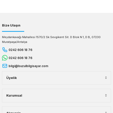
Gönder
Bize Ulaşın
Meydankavağı Mahallesi 1570/2 Sk Sevgikent Sit. D Blok N:1, D:B, 07230
Muratpaşa/Antalya
0242 606 18 76
0242 606 18 76
bilgi@buzulbilgisayar.com
Üyelik
Kurumsal