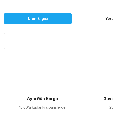
Ürün Bilgisi
Yor
Bu ürünün fiyat bilgisi, resim, ürün açıklamalarında ve diğer kon
Görüş ve önerileriniz için teşekkür ederiz.
Ürün resmi kalitesiz, bozuk veya görüntülenemiyor.
Ürün açıklamasında eksik bilgiler bulunuyor.
Ürün bilgilerinde hatalar bulunuyor.
Ürün fiyatı diğer sitelerden daha pahalı.
Aynı Gün Kargo
Güve
Bu ürüne benzer farklı alternatifler olmalı.
15:00’a kadar ki siparişlerde
25