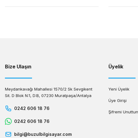
Bize Ulaşın
Üyelik
Meydankavağı Mahallesi 1570/2 Sk Sevgikent
Yeni Üyelik
Sit. D Blok N:1, D:B, 07230 Muratpaşa/Antalya
Üye Girişi
0242 606 18 76
Şifremi Unuttu
0242 606 18 76
bilgi@buzulbilgisayar.com