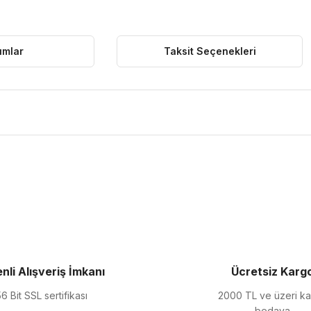
umlar
Taksit Seçenekleri
ularda yetersiz gördüğünüz noktaları öneri formunu kullanarak tarafımıza 
Bu ürüne ilk yorumu siz yapın!
Yorum Yaz
nli Alışveriş İmkanı
Ücretsiz Karg
6 Bit SSL sertifikası
2000 TL ve üzeri k
bedava