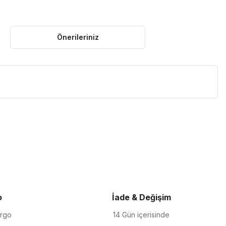
Önerileriniz
iletebilirsiniz.
o
İade & Değişim
argo
14 Gün içerisinde