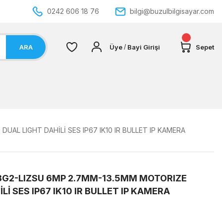
0242 606 18 76
bilgi@buzulbilgisayar.com
ARA
Üye
Bayi Girişi
Sepet
/
UAL LIGHT DAHİLİ SES IP67 IK10 IR BULLET IP KAMERA
3G2-LIZSU 6MP 2.7MM-13.5MM MOTORIZE
İ SES IP67 IK10 IR BULLET IP KAMERA