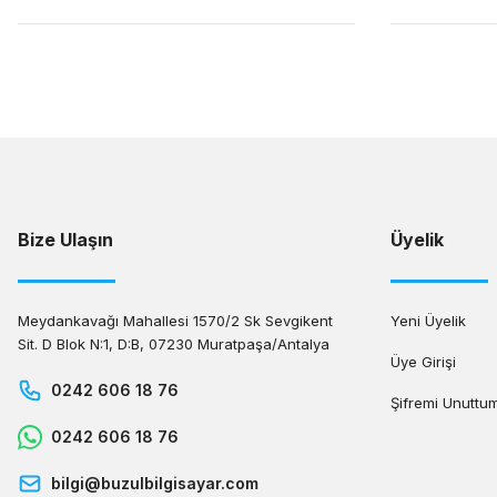
Bize Ulaşın
Üyelik
Meydankavağı Mahallesi 1570/2 Sk Sevgikent
Yeni Üyelik
Sit. D Blok N:1, D:B, 07230 Muratpaşa/Antalya
Üye Girişi
0242 606 18 76
Şifremi Unuttu
0242 606 18 76
bilgi@buzulbilgisayar.com