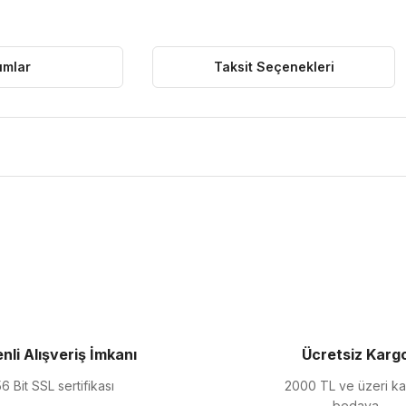
umlar
Taksit Seçenekleri
ularda yetersiz gördüğünüz noktaları öneri formunu kullanarak tarafımıza 
Bu ürüne ilk yorumu siz yapın!
Yorum Yaz
nli Alışveriş İmkanı
Ücretsiz Karg
6 Bit SSL sertifikası
2000 TL ve üzeri k
bedava