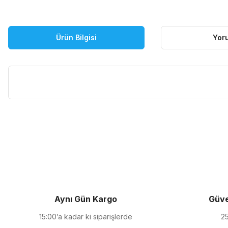
Ürün Bilgisi
Yor
Bu ürünün fiyat bilgisi, resim, ürün açıklamalarında ve diğer kon
Görüş ve önerileriniz için teşekkür ederiz.
Ürün resmi kalitesiz, bozuk veya görüntülenemiyor.
Ürün açıklamasında eksik bilgiler bulunuyor.
Ürün bilgilerinde hatalar bulunuyor.
Ürün fiyatı diğer sitelerden daha pahalı.
Aynı Gün Kargo
Güve
Bu ürüne benzer farklı alternatifler olmalı.
15:00’a kadar ki siparişlerde
25