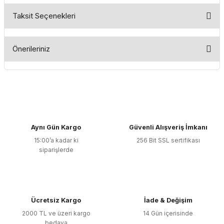
Taksit Seçenekleri
Bu ürüne ilk yorumu siz yapın!
Önerileriniz
Yorum Yaz
Bu ürünün fiyat bilgisi, resim, ürün açıklamalarında ve diğer
konularda yetersiz gördüğünüz noktaları öneri formunu
kullanarak tarafımıza iletebilirsiniz.
Görüş ve önerileriniz için teşekkür ederiz.
Aynı Gün Kargo
Güvenli Alışveriş İmkanı
Ürün resmi kalitesiz, bozuk veya görüntülenemiyor.
15:00’a kadar ki
256 Bit SSL sertifikası
Ürün açıklamasında eksik bilgiler bulunuyor.
siparişlerde
Ürün bilgilerinde hatalar bulunuyor.
Ürün fiyatı diğer sitelerden daha pahalı.
Bu ürüne benzer farklı alternatifler olmalı.
Ücretsiz Kargo
İade & Değişim
2000 TL ve üzeri kargo
14 Gün içerisinde
bedava