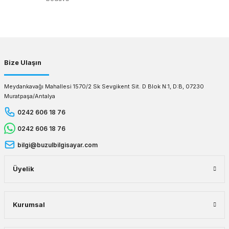
Gönder
Bize Ulaşın
Meydankavağı Mahallesi 1570/2 Sk Sevgikent Sit. D Blok N:1, D:B, 07230
Muratpaşa/Antalya
0242 606 18 76
0242 606 18 76
bilgi@buzulbilgisayar.com
Üyelik
Kurumsal