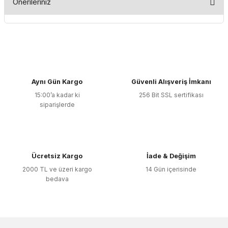
Önerileriniz
Yorum Yaz
Bu ürünün fiyat bilgisi, resim, ürün açıklamalarında ve diğer
konularda yetersiz gördüğünüz noktaları öneri formunu
kullanarak tarafımıza iletebilirsiniz.
Görüş ve önerileriniz için teşekkür ederiz.
Aynı Gün Kargo
Güvenli Alışveriş İmkanı
Ürün resmi kalitesiz, bozuk veya görüntülenemiyor.
15:00’a kadar ki
256 Bit SSL sertifikası
Ürün açıklamasında eksik bilgiler bulunuyor.
siparişlerde
Ürün bilgilerinde hatalar bulunuyor.
Ürün fiyatı diğer sitelerden daha pahalı.
Bu ürüne benzer farklı alternatifler olmalı.
Ücretsiz Kargo
İade & Değişim
2000 TL ve üzeri kargo
14 Gün içerisinde
bedava
Gönder