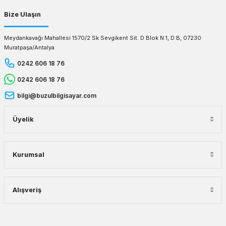
Bize Ulaşın
Meydankavağı Mahallesi 1570/2 Sk Sevgikent Sit. D Blok N:1, D:B, 07230
Muratpaşa/Antalya
0242 606 18 76
0242 606 18 76
bilgi@buzulbilgisayar.com
Üyelik
Kurumsal
Alışveriş