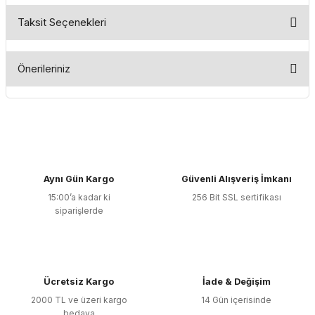
Taksit Seçenekleri
Bu ürüne ilk yorumu siz yapın!
Önerileriniz
Yorum Yaz
Bu ürünün fiyat bilgisi, resim, ürün açıklamalarında ve diğer
konularda yetersiz gördüğünüz noktaları öneri formunu
kullanarak tarafımıza iletebilirsiniz.
Görüş ve önerileriniz için teşekkür ederiz.
Aynı Gün Kargo
Güvenli Alışveriş İmkanı
Ürün resmi kalitesiz, bozuk veya görüntülenemiyor.
15:00’a kadar ki
256 Bit SSL sertifikası
Ürün açıklamasında eksik bilgiler bulunuyor.
siparişlerde
Ürün bilgilerinde hatalar bulunuyor.
Ürün fiyatı diğer sitelerden daha pahalı.
Bu ürüne benzer farklı alternatifler olmalı.
Ücretsiz Kargo
İade & Değişim
2000 TL ve üzeri kargo
14 Gün içerisinde
bedava