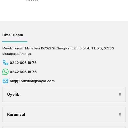
Gönder
Bize Ulaşın
Meydankavağı Mahallesi 1570/2 Sk Sevgikent Sit. D Blok N:1, D:B, 07230
Muratpaşa/Antalya
0242 606 18 76
0242 606 18 76
bilgi@buzulbilgisayar.com
Üyelik
Kurumsal