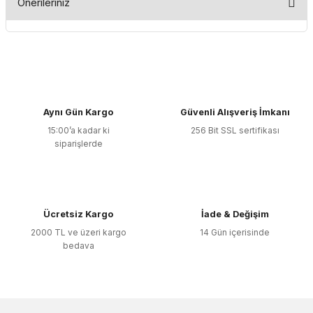
Önerileriniz
Yorum Yaz
Bu ürünün fiyat bilgisi, resim, ürün açıklamalarında ve diğer
konularda yetersiz gördüğünüz noktaları öneri formunu
kullanarak tarafımıza iletebilirsiniz.
Görüş ve önerileriniz için teşekkür ederiz.
Aynı Gün Kargo
Güvenli Alışveriş İmkanı
Ürün resmi kalitesiz, bozuk veya görüntülenemiyor.
15:00’a kadar ki
256 Bit SSL sertifikası
Ürün açıklamasında eksik bilgiler bulunuyor.
siparişlerde
Ürün bilgilerinde hatalar bulunuyor.
Ürün fiyatı diğer sitelerden daha pahalı.
Bu ürüne benzer farklı alternatifler olmalı.
Ücretsiz Kargo
İade & Değişim
2000 TL ve üzeri kargo
14 Gün içerisinde
bedava
Gönder