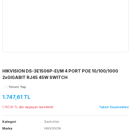
HIKVISION DS-3E1506P-EI/M 4 PORT POE 10/100/1000
2xGIGABIT RJ45 45W SWITCH
0
Yorum Yap
1.747,61 TL
Taksit Seçenekleri
1.747,61 TL den başlayan taksitlerle!
Kategori
Switchler
Marka
HIKVISION