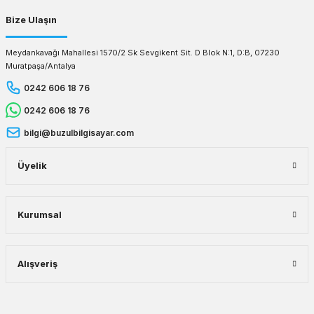
Bize Ulaşın
Meydankavağı Mahallesi 1570/2 Sk Sevgikent Sit. D Blok N:1, D:B, 07230
Muratpaşa/Antalya
0242 606 18 76
0242 606 18 76
bilgi@buzulbilgisayar.com
Üyelik
Kurumsal
Alışveriş