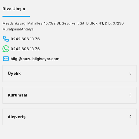
Bize Ulaşın
Meydankavağı Mahallesi 1570/2 Sk Sevgikent Sit. D Blok N:1, D:B, 07230
Muratpaşa/Antalya
0242 606 18 76
0242 606 18 76
bilgi@buzulbilgisayar.com
Üyelik
Kurumsal
Alışveriş