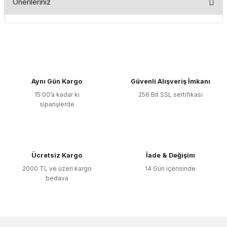
Önerileriniz
Yorum Yaz
Bu ürünün fiyat bilgisi, resim, ürün açıklamalarında ve diğer
konularda yetersiz gördüğünüz noktaları öneri formunu
kullanarak tarafımıza iletebilirsiniz.
Görüş ve önerileriniz için teşekkür ederiz.
Aynı Gün Kargo
Güvenli Alışveriş İmkanı
Ürün resmi kalitesiz, bozuk veya görüntülenemiyor.
15:00’a kadar ki
256 Bit SSL sertifikası
Ürün açıklamasında eksik bilgiler bulunuyor.
siparişlerde
Ürün bilgilerinde hatalar bulunuyor.
Ürün fiyatı diğer sitelerden daha pahalı.
Bu ürüne benzer farklı alternatifler olmalı.
Ücretsiz Kargo
İade & Değişim
2000 TL ve üzeri kargo
14 Gün içerisinde
bedava
Gönder