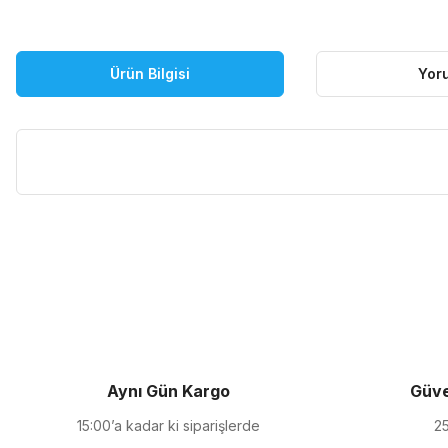
Ürün Bilgisi
Yor
Bu ürünün fiyat bilgisi, resim, ürün açıklamalarında ve diğer kon
Görüş ve önerileriniz için teşekkür ederiz.
Ürün resmi kalitesiz, bozuk veya görüntülenemiyor.
Ürün açıklamasında eksik bilgiler bulunuyor.
Ürün bilgilerinde hatalar bulunuyor.
Ürün fiyatı diğer sitelerden daha pahalı.
Aynı Gün Kargo
Güve
Bu ürüne benzer farklı alternatifler olmalı.
15:00’a kadar ki siparişlerde
25