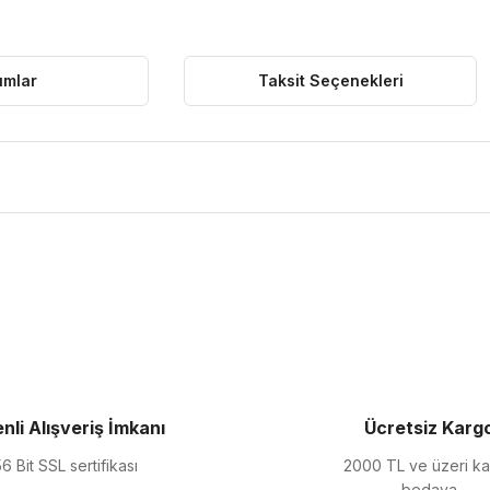
umlar
Taksit Seçenekleri
ularda yetersiz gördüğünüz noktaları öneri formunu kullanarak tarafımıza 
Bu ürüne ilk yorumu siz yapın!
Yorum Yaz
nli Alışveriş İmkanı
Ücretsiz Karg
6 Bit SSL sertifikası
2000 TL ve üzeri k
bedava