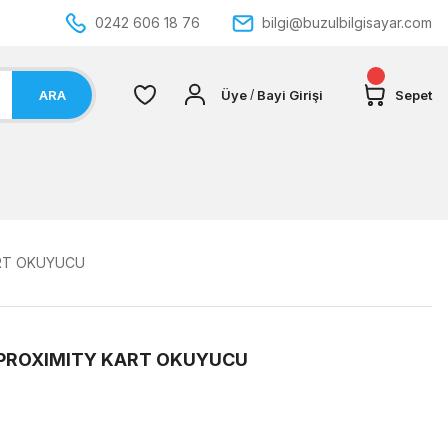
0242 606 18 76
bilgi@buzulbilgisayar.com
ARA
Üye
Bayi Girişi
Sepet
/
ART OKUYUCU
 PROXIMITY KART OKUYUCU