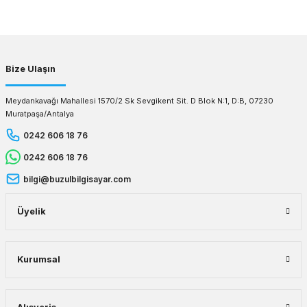
Gönder
Bize Ulaşın
Meydankavağı Mahallesi 1570/2 Sk Sevgikent Sit. D Blok N:1, D:B, 07230
Muratpaşa/Antalya
0242 606 18 76
0242 606 18 76
bilgi@buzulbilgisayar.com
Üyelik
Kurumsal