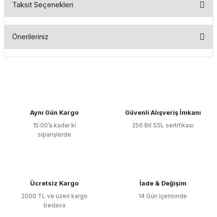
Taksit Seçenekleri
Bu ürüne ilk yorumu siz yapın!
Önerileriniz
Yorum Yaz
Bu ürünün fiyat bilgisi, resim, ürün açıklamalarında ve diğer
konularda yetersiz gördüğünüz noktaları öneri formunu
kullanarak tarafımıza iletebilirsiniz.
Görüş ve önerileriniz için teşekkür ederiz.
Aynı Gün Kargo
Güvenli Alışveriş İmkanı
Ürün resmi kalitesiz, bozuk veya görüntülenemiyor.
15:00’a kadar ki
256 Bit SSL sertifikası
Ürün açıklamasında eksik bilgiler bulunuyor.
siparişlerde
Ürün bilgilerinde hatalar bulunuyor.
Ürün fiyatı diğer sitelerden daha pahalı.
Bu ürüne benzer farklı alternatifler olmalı.
Ücretsiz Kargo
İade & Değişim
2000 TL ve üzeri kargo
14 Gün içerisinde
bedava