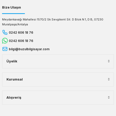
Bize Ulaşın
Meydankavağı Mahallesi 1570/2 Sk Sevgikent Sit. D Blok N:1, D:B, 07230
Muratpaşa/Antalya
0242 606 18 76
0242 606 18 76
bilgi@buzulbilgisayar.com
Üyelik
Kurumsal
Alışveriş