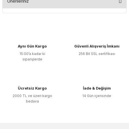
Önerileriniz
Yorum Yaz
Bu ürünün fiyat bilgisi, resim, ürün açıklamalarında ve diğer
konularda yetersiz gördüğünüz noktaları öneri formunu
kullanarak tarafımıza iletebilirsiniz.
Görüş ve önerileriniz için teşekkür ederiz.
Aynı Gün Kargo
Güvenli Alışveriş İmkanı
Ürün resmi kalitesiz, bozuk veya görüntülenemiyor.
15:00’a kadar ki
256 Bit SSL sertifikası
Ürün açıklamasında eksik bilgiler bulunuyor.
siparişlerde
Ürün bilgilerinde hatalar bulunuyor.
Ürün fiyatı diğer sitelerden daha pahalı.
Bu ürüne benzer farklı alternatifler olmalı.
Ücretsiz Kargo
İade & Değişim
2000 TL ve üzeri kargo
14 Gün içerisinde
bedava
Gönder