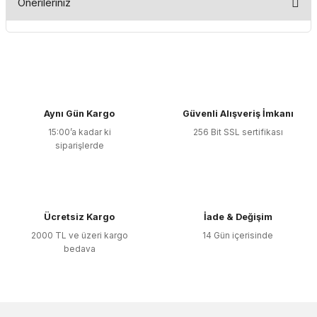
Önerileriniz
Yorum Yaz
Bu ürünün fiyat bilgisi, resim, ürün açıklamalarında ve diğer
konularda yetersiz gördüğünüz noktaları öneri formunu
kullanarak tarafımıza iletebilirsiniz.
Görüş ve önerileriniz için teşekkür ederiz.
Aynı Gün Kargo
Güvenli Alışveriş İmkanı
Ürün resmi kalitesiz, bozuk veya görüntülenemiyor.
15:00’a kadar ki
256 Bit SSL sertifikası
Ürün açıklamasında eksik bilgiler bulunuyor.
siparişlerde
Ürün bilgilerinde hatalar bulunuyor.
Ürün fiyatı diğer sitelerden daha pahalı.
Bu ürüne benzer farklı alternatifler olmalı.
Ücretsiz Kargo
İade & Değişim
2000 TL ve üzeri kargo
14 Gün içerisinde
bedava
Gönder