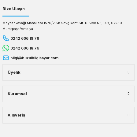
Bize Ulaşın
Meydankavağı Mahallesi 1570/2 Sk Sevgikent Sit. D Blok N:1, D:B, 07230
Muratpaşa/Antalya
0242 606 18 76
0242 606 18 76
bilgi@buzulbilgisayar.com
Üyelik
Kurumsal
Alışveriş