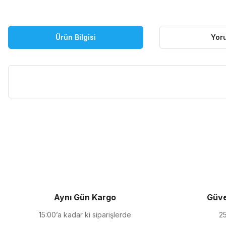
Ürün Bilgisi
Yor
Bu ürünün fiyat bilgisi, resim, ürün açıklamalarında ve diğer kon
Görüş ve önerileriniz için teşekkür ederiz.
Ürün resmi kalitesiz, bozuk veya görüntülenemiyor.
Ürün açıklamasında eksik bilgiler bulunuyor.
Ürün bilgilerinde hatalar bulunuyor.
Ürün fiyatı diğer sitelerden daha pahalı.
Aynı Gün Kargo
Güve
Bu ürüne benzer farklı alternatifler olmalı.
15:00’a kadar ki siparişlerde
25