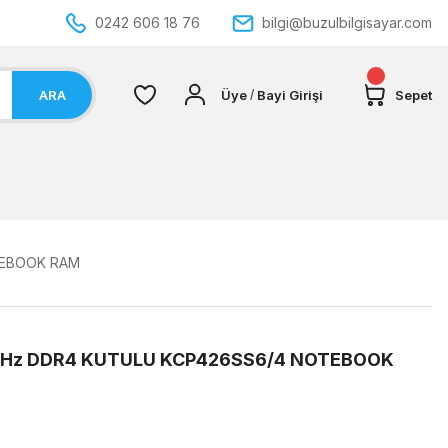
0242 606 18 76
bilgi@buzulbilgisayar.com
ARA
Üye
Bayi Girişi
Sepet
/
TEBOOK RAM
Hz DDR4 KUTULU KCP426SS6/4 NOTEBOOK