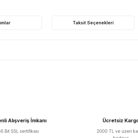
umlar
Taksit Seçenekleri
ularda yetersiz gördüğünüz noktaları öneri formunu kullanarak tarafımıza 
Bu ürüne ilk yorumu siz yapın!
Yorum Yaz
nli Alışveriş İmkanı
Ücretsiz Karg
6 Bit SSL sertifikası
2000 TL ve üzeri k
bedava