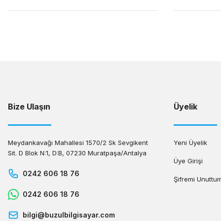
Bize Ulaşın
Üyelik
Meydankavağı Mahallesi 1570/2 Sk Sevgikent
Yeni Üyelik
Sit. D Blok N:1, D:B, 07230 Muratpaşa/Antalya
Üye Girişi
0242 606 18 76
Şifremi Unuttu
0242 606 18 76
bilgi@buzulbilgisayar.com