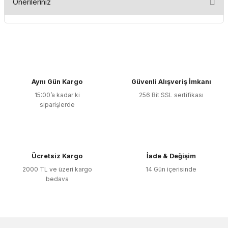
Önerileriniz
Yorum Yaz
Bu ürünün fiyat bilgisi, resim, ürün açıklamalarında ve diğer
konularda yetersiz gördüğünüz noktaları öneri formunu
kullanarak tarafımıza iletebilirsiniz.
Görüş ve önerileriniz için teşekkür ederiz.
Aynı Gün Kargo
Güvenli Alışveriş İmkanı
Ürün resmi kalitesiz, bozuk veya görüntülenemiyor.
15:00’a kadar ki
256 Bit SSL sertifikası
Ürün açıklamasında eksik bilgiler bulunuyor.
siparişlerde
Ürün bilgilerinde hatalar bulunuyor.
Ürün fiyatı diğer sitelerden daha pahalı.
Bu ürüne benzer farklı alternatifler olmalı.
Ücretsiz Kargo
İade & Değişim
2000 TL ve üzeri kargo
14 Gün içerisinde
bedava
Gönder