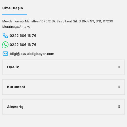
Bize Ulaşın
Meydankavağı Mahallesi 1570/2 Sk Sevgikent Sit. D Blok N:1, D:B, 07230
Muratpaşa/Antalya
0242 606 18 76
0242 606 18 76
bilgi@buzulbilgisayar.com
Üyelik
Kurumsal
Alışveriş