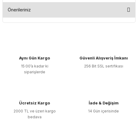
Önerileriniz
Yorum Yaz
Bu ürünün fiyat bilgisi, resim, ürün açıklamalarında ve diğer
konularda yetersiz gördüğünüz noktaları öneri formunu
kullanarak tarafımıza iletebilirsiniz.
Görüş ve önerileriniz için teşekkür ederiz.
Aynı Gün Kargo
Güvenli Alışveriş İmkanı
Ürün resmi kalitesiz, bozuk veya görüntülenemiyor.
15:00’a kadar ki
256 Bit SSL sertifikası
Ürün açıklamasında eksik bilgiler bulunuyor.
siparişlerde
Ürün bilgilerinde hatalar bulunuyor.
Ürün fiyatı diğer sitelerden daha pahalı.
Bu ürüne benzer farklı alternatifler olmalı.
Ücretsiz Kargo
İade & Değişim
2000 TL ve üzeri kargo
14 Gün içerisinde
bedava
Gönder