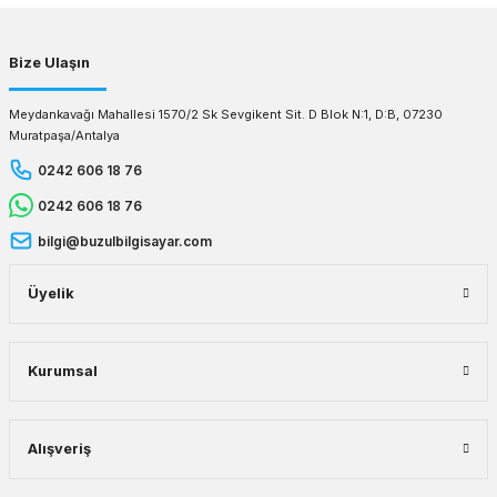
Bize Ulaşın
Meydankavağı Mahallesi 1570/2 Sk Sevgikent Sit. D Blok N:1, D:B, 07230
Muratpaşa/Antalya
0242 606 18 76
0242 606 18 76
bilgi@buzulbilgisayar.com
Üyelik
Kurumsal
Alışveriş