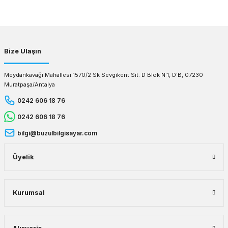
Gönder
Bize Ulaşın
Meydankavağı Mahallesi 1570/2 Sk Sevgikent Sit. D Blok N:1, D:B, 07230
Muratpaşa/Antalya
0242 606 18 76
0242 606 18 76
bilgi@buzulbilgisayar.com
Üyelik
Kurumsal