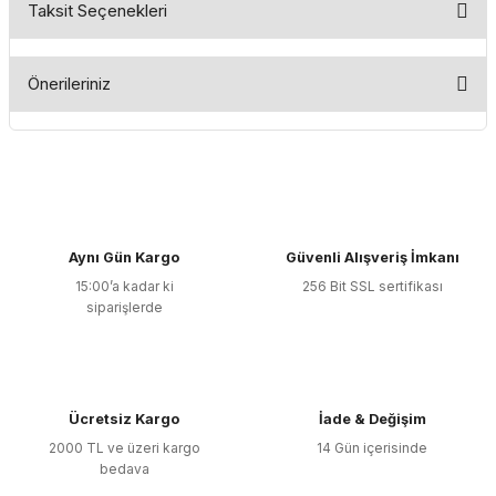
Taksit Seçenekleri
Bu ürüne ilk yorumu siz yapın!
Önerileriniz
Yorum Yaz
Bu ürünün fiyat bilgisi, resim, ürün açıklamalarında ve diğer
konularda yetersiz gördüğünüz noktaları öneri formunu
kullanarak tarafımıza iletebilirsiniz.
Görüş ve önerileriniz için teşekkür ederiz.
Aynı Gün Kargo
Güvenli Alışveriş İmkanı
Ürün resmi kalitesiz, bozuk veya görüntülenemiyor.
15:00’a kadar ki
256 Bit SSL sertifikası
Ürün açıklamasında eksik bilgiler bulunuyor.
siparişlerde
Ürün bilgilerinde hatalar bulunuyor.
Ürün fiyatı diğer sitelerden daha pahalı.
Bu ürüne benzer farklı alternatifler olmalı.
Ücretsiz Kargo
İade & Değişim
2000 TL ve üzeri kargo
14 Gün içerisinde
bedava