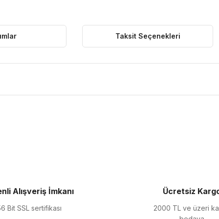
umlar
Taksit Seçenekleri
ularda yetersiz gördüğünüz noktaları öneri formunu kullanarak tarafımıza 
Bu ürüne ilk yorumu siz yapın!
Yorum Yaz
nli Alışveriş İmkanı
Ücretsiz Karg
6 Bit SSL sertifikası
2000 TL ve üzeri k
bedava