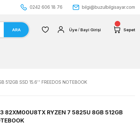
0242 606 18 76
bilgi@buzulbilgisayar.com
ARA
Üye
Bayi Girişi
Sepet
/
B 512GB SSD 15.6'' FREEDOS NOTEBOOK
 3 82XM00U8TX RYZEN 7 5825U 8GB 512GB
NOTEBOOK