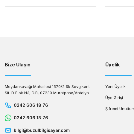
Bize Ulaşın
Üyelik
Meydankavağı Mahallesi 1570/2 Sk Sevgikent
Yeni Üyelik
Sit. D Blok N:1, D:B, 07230 Muratpaşa/Antalya
Üye Girişi
0242 606 18 76
Şifremi Unuttu
0242 606 18 76
bilgi@buzulbilgisayar.com