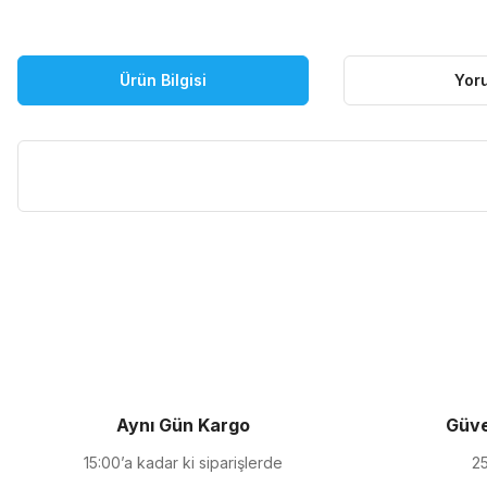
Ürün Bilgisi
Yor
Bu ürünün fiyat bilgisi, resim, ürün açıklamalarında ve diğer kon
Görüş ve önerileriniz için teşekkür ederiz.
Ürün resmi kalitesiz, bozuk veya görüntülenemiyor.
Ürün açıklamasında eksik bilgiler bulunuyor.
Ürün bilgilerinde hatalar bulunuyor.
Ürün fiyatı diğer sitelerden daha pahalı.
Aynı Gün Kargo
Güve
Bu ürüne benzer farklı alternatifler olmalı.
15:00’a kadar ki siparişlerde
25