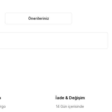
Önerileriniz
iletebilirsiniz.
o
İade & Değişim
argo
14 Gün içerisinde