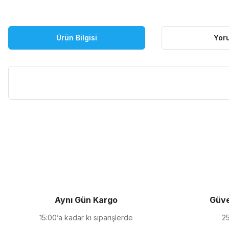
Ürün Bilgisi
Yor
Bu ürünün fiyat bilgisi, resim, ürün açıklamalarında ve diğer kon
Görüş ve önerileriniz için teşekkür ederiz.
Ürün resmi kalitesiz, bozuk veya görüntülenemiyor.
Ürün açıklamasında eksik bilgiler bulunuyor.
Ürün bilgilerinde hatalar bulunuyor.
Ürün fiyatı diğer sitelerden daha pahalı.
Aynı Gün Kargo
Güve
Bu ürüne benzer farklı alternatifler olmalı.
15:00’a kadar ki siparişlerde
25