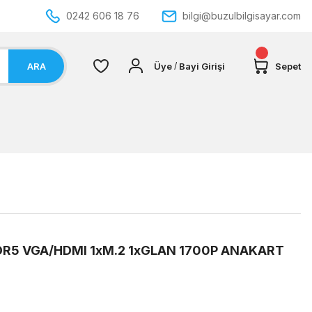
0242 606 18 76
bilgi@buzulbilgisayar.com
ARA
Üye
Bayi Girişi
Sepet
/
DR5 VGA/HDMI 1xM.2 1xGLAN 1700P ANAKART