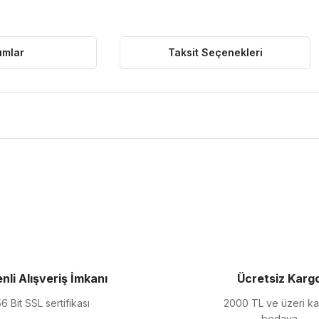
umlar
Taksit Seçenekleri
ularda yetersiz gördüğünüz noktaları öneri formunu kullanarak tarafımıza 
Bu ürüne ilk yorumu siz yapın!
Yorum Yaz
nli Alışveriş İmkanı
Ücretsiz Karg
6 Bit SSL sertifikası
2000 TL ve üzeri k
bedava