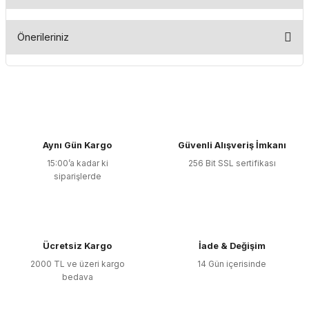
Bu ürüne ilk yorumu siz yapın!
Önerileriniz
Yorum Yaz
Bu ürünün fiyat bilgisi, resim, ürün açıklamalarında ve diğer
konularda yetersiz gördüğünüz noktaları öneri formunu
kullanarak tarafımıza iletebilirsiniz.
Görüş ve önerileriniz için teşekkür ederiz.
Aynı Gün Kargo
Güvenli Alışveriş İmkanı
Ürün resmi kalitesiz, bozuk veya görüntülenemiyor.
15:00’a kadar ki
256 Bit SSL sertifikası
Ürün açıklamasında eksik bilgiler bulunuyor.
siparişlerde
Ürün bilgilerinde hatalar bulunuyor.
Ürün fiyatı diğer sitelerden daha pahalı.
Bu ürüne benzer farklı alternatifler olmalı.
Ücretsiz Kargo
İade & Değişim
2000 TL ve üzeri kargo
14 Gün içerisinde
bedava