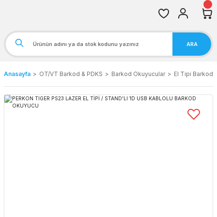
ARA
Anasayfa
OT/VT Barkod & PDKS
Barkod Okuyucular
El Tipi Barkod