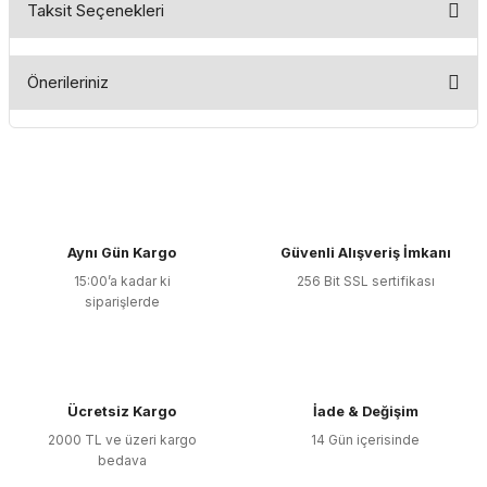
Taksit Seçenekleri
Bu ürüne ilk yorumu siz yapın!
Önerileriniz
Yorum Yaz
Bu ürünün fiyat bilgisi, resim, ürün açıklamalarında ve diğer
konularda yetersiz gördüğünüz noktaları öneri formunu
kullanarak tarafımıza iletebilirsiniz.
Görüş ve önerileriniz için teşekkür ederiz.
Aynı Gün Kargo
Güvenli Alışveriş İmkanı
Ürün resmi kalitesiz, bozuk veya görüntülenemiyor.
15:00’a kadar ki
256 Bit SSL sertifikası
Ürün açıklamasında eksik bilgiler bulunuyor.
siparişlerde
Ürün bilgilerinde hatalar bulunuyor.
Ürün fiyatı diğer sitelerden daha pahalı.
Bu ürüne benzer farklı alternatifler olmalı.
Ücretsiz Kargo
İade & Değişim
2000 TL ve üzeri kargo
14 Gün içerisinde
bedava