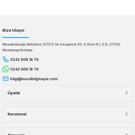
Gönder
Bize Ulaşın
Meydankavağı Mahallesi 1570/2 Sk Sevgikent Sit. D Blok N:1, D:B, 07230
Muratpaşa/Antalya
0242 606 18 76
0242 606 18 76
bilgi@buzulbilgisayar.com
Üyelik
Kurumsal