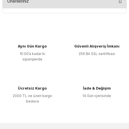
Önerileriniz
Yorum Yaz
Bu ürünün fiyat bilgisi, resim, ürün açıklamalarında ve diğer
konularda yetersiz gördüğünüz noktaları öneri formunu
kullanarak tarafımıza iletebilirsiniz.
Görüş ve önerileriniz için teşekkür ederiz.
Aynı Gün Kargo
Güvenli Alışveriş İmkanı
Ürün resmi kalitesiz, bozuk veya görüntülenemiyor.
15:00’a kadar ki
256 Bit SSL sertifikası
Ürün açıklamasında eksik bilgiler bulunuyor.
siparişlerde
Ürün bilgilerinde hatalar bulunuyor.
Ürün fiyatı diğer sitelerden daha pahalı.
Bu ürüne benzer farklı alternatifler olmalı.
Ücretsiz Kargo
İade & Değişim
2000 TL ve üzeri kargo
14 Gün içerisinde
bedava
Gönder