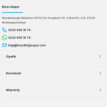
Bize Ulaşın
Meydankavağı Mahallesi 1570/2 Sk Sevgikent Sit. D Blok N:1, D:B, 07230
Muratpaşa/Antalya
0242 606 18 76
0242 606 18 76
bilgi@buzulbilgisayar.com
Üyelik
Kurumsal
Alışveriş