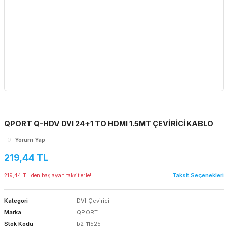
QPORT Q-HDV DVI 24+1 TO HDMI 1.5MT ÇEVİRİCİ KABLO
0
Yorum Yap
219,44 TL
Taksit Seçenekleri
219,44 TL den başlayan taksitlerle!
Kategori
DVI Çevirici
Marka
QPORT
Stok Kodu
b2_11525