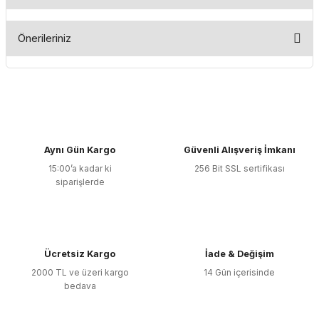
Bu ürüne ilk yorumu siz yapın!
Önerileriniz
Yorum Yaz
Bu ürünün fiyat bilgisi, resim, ürün açıklamalarında ve diğer
konularda yetersiz gördüğünüz noktaları öneri formunu
kullanarak tarafımıza iletebilirsiniz.
Görüş ve önerileriniz için teşekkür ederiz.
Aynı Gün Kargo
Güvenli Alışveriş İmkanı
Ürün resmi kalitesiz, bozuk veya görüntülenemiyor.
15:00’a kadar ki
256 Bit SSL sertifikası
Ürün açıklamasında eksik bilgiler bulunuyor.
siparişlerde
Ürün bilgilerinde hatalar bulunuyor.
Ürün fiyatı diğer sitelerden daha pahalı.
Bu ürüne benzer farklı alternatifler olmalı.
Ücretsiz Kargo
İade & Değişim
2000 TL ve üzeri kargo
14 Gün içerisinde
bedava