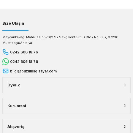
Gönder
Bize Ulaşın
Meydankavağı Mahallesi 1570/2 Sk Sevgikent Sit. D Blok N:1, D:B, 07230
Muratpaşa/Antalya
0242 606 18 76
0242 606 18 76
bilgi@buzulbilgisayar.com
Üyelik
Kurumsal
Alışveriş