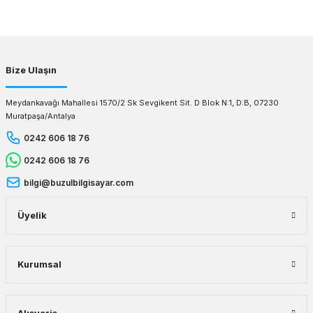
Gönder
Bize Ulaşın
Meydankavağı Mahallesi 1570/2 Sk Sevgikent Sit. D Blok N:1, D:B, 07230
Muratpaşa/Antalya
0242 606 18 76
0242 606 18 76
bilgi@buzulbilgisayar.com
Üyelik
Kurumsal