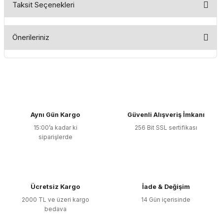
Taksit Seçenekleri
Bu ürüne ilk yorumu siz yapın!
Önerileriniz
Yorum Yaz
Bu ürünün fiyat bilgisi, resim, ürün açıklamalarında ve diğer
konularda yetersiz gördüğünüz noktaları öneri formunu
kullanarak tarafımıza iletebilirsiniz.
Görüş ve önerileriniz için teşekkür ederiz.
Aynı Gün Kargo
Güvenli Alışveriş İmkanı
Ürün resmi kalitesiz, bozuk veya görüntülenemiyor.
15:00’a kadar ki
256 Bit SSL sertifikası
Ürün açıklamasında eksik bilgiler bulunuyor.
siparişlerde
Ürün bilgilerinde hatalar bulunuyor.
Ürün fiyatı diğer sitelerden daha pahalı.
Bu ürüne benzer farklı alternatifler olmalı.
Ücretsiz Kargo
İade & Değişim
2000 TL ve üzeri kargo
14 Gün içerisinde
bedava