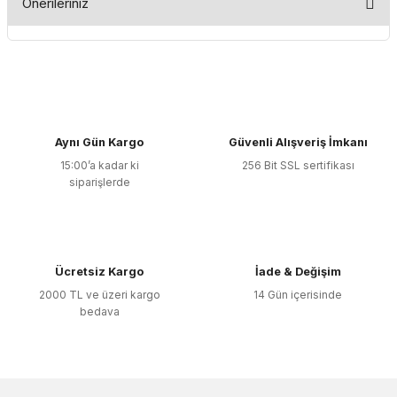
Önerileriniz
Yorum Yaz
Bu ürünün fiyat bilgisi, resim, ürün açıklamalarında ve diğer
konularda yetersiz gördüğünüz noktaları öneri formunu
kullanarak tarafımıza iletebilirsiniz.
Görüş ve önerileriniz için teşekkür ederiz.
Aynı Gün Kargo
Güvenli Alışveriş İmkanı
Ürün resmi kalitesiz, bozuk veya görüntülenemiyor.
15:00’a kadar ki
256 Bit SSL sertifikası
Ürün açıklamasında eksik bilgiler bulunuyor.
siparişlerde
Ürün bilgilerinde hatalar bulunuyor.
Ürün fiyatı diğer sitelerden daha pahalı.
Bu ürüne benzer farklı alternatifler olmalı.
Ücretsiz Kargo
İade & Değişim
2000 TL ve üzeri kargo
14 Gün içerisinde
bedava
Gönder