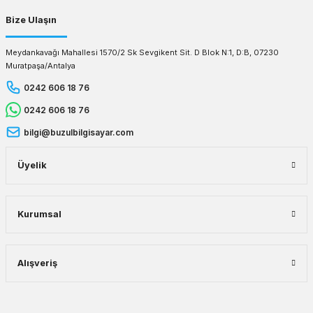
Bize Ulaşın
Meydankavağı Mahallesi 1570/2 Sk Sevgikent Sit. D Blok N:1, D:B, 07230
Muratpaşa/Antalya
0242 606 18 76
0242 606 18 76
bilgi@buzulbilgisayar.com
Üyelik
Kurumsal
Alışveriş