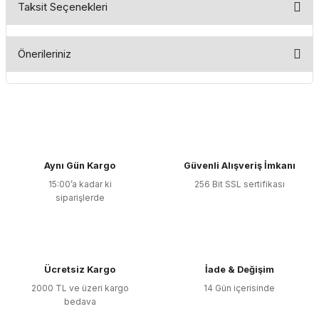
Taksit Seçenekleri
Bu ürüne ilk yorumu siz yapın!
Önerileriniz
Yorum Yaz
Bu ürünün fiyat bilgisi, resim, ürün açıklamalarında ve diğer
konularda yetersiz gördüğünüz noktaları öneri formunu
kullanarak tarafımıza iletebilirsiniz.
Görüş ve önerileriniz için teşekkür ederiz.
Aynı Gün Kargo
Güvenli Alışveriş İmkanı
Ürün resmi kalitesiz, bozuk veya görüntülenemiyor.
15:00’a kadar ki
256 Bit SSL sertifikası
Ürün açıklamasında eksik bilgiler bulunuyor.
siparişlerde
Ürün bilgilerinde hatalar bulunuyor.
Ürün fiyatı diğer sitelerden daha pahalı.
Bu ürüne benzer farklı alternatifler olmalı.
Ücretsiz Kargo
İade & Değişim
2000 TL ve üzeri kargo
14 Gün içerisinde
bedava