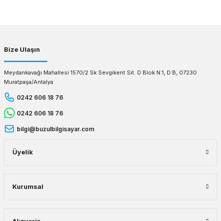
Gönder
Bize Ulaşın
Meydankavağı Mahallesi 1570/2 Sk Sevgikent Sit. D Blok N:1, D:B, 07230
Muratpaşa/Antalya
0242 606 18 76
0242 606 18 76
bilgi@buzulbilgisayar.com
Üyelik
Kurumsal