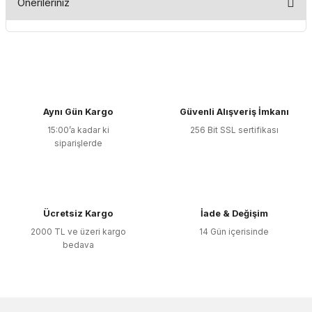
Önerileriniz
Yorum Yaz
Bu ürünün fiyat bilgisi, resim, ürün açıklamalarında ve diğer
konularda yetersiz gördüğünüz noktaları öneri formunu
kullanarak tarafımıza iletebilirsiniz.
Görüş ve önerileriniz için teşekkür ederiz.
Aynı Gün Kargo
Güvenli Alışveriş İmkanı
Ürün resmi kalitesiz, bozuk veya görüntülenemiyor.
15:00’a kadar ki
256 Bit SSL sertifikası
Ürün açıklamasında eksik bilgiler bulunuyor.
siparişlerde
Ürün bilgilerinde hatalar bulunuyor.
Ürün fiyatı diğer sitelerden daha pahalı.
Bu ürüne benzer farklı alternatifler olmalı.
Ücretsiz Kargo
İade & Değişim
2000 TL ve üzeri kargo
14 Gün içerisinde
bedava
Gönder