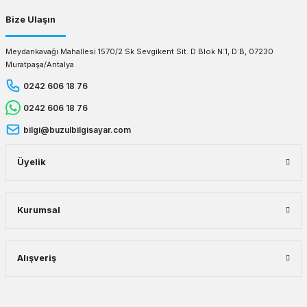
Bize Ulaşın
Meydankavağı Mahallesi 1570/2 Sk Sevgikent Sit. D Blok N:1, D:B, 07230
Muratpaşa/Antalya
0242 606 18 76
0242 606 18 76
bilgi@buzulbilgisayar.com
Üyelik
Kurumsal
Alışveriş