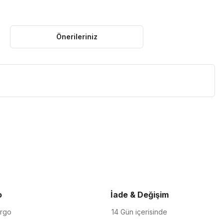
Önerileriniz
iletebilirsiniz.
o
İade & Değişim
argo
14 Gün içerisinde