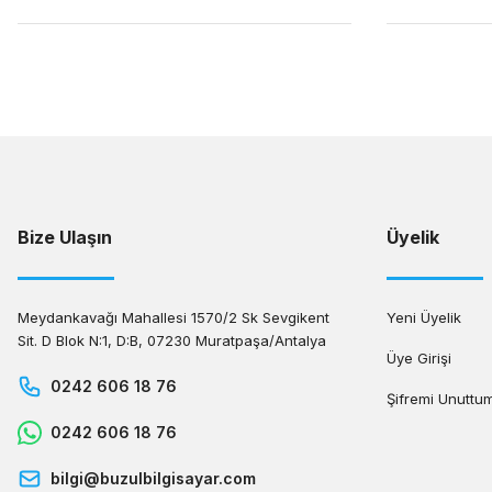
Bize Ulaşın
Üyelik
Meydankavağı Mahallesi 1570/2 Sk Sevgikent
Yeni Üyelik
Sit. D Blok N:1, D:B, 07230 Muratpaşa/Antalya
Üye Girişi
0242 606 18 76
Şifremi Unuttu
0242 606 18 76
bilgi@buzulbilgisayar.com