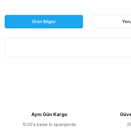
Ürün Bilgisi
Yor
Bu ürünün fiyat bilgisi, resim, ürün açıklamalarında ve diğer kon
Görüş ve önerileriniz için teşekkür ederiz.
Ürün resmi kalitesiz, bozuk veya görüntülenemiyor.
Ürün açıklamasında eksik bilgiler bulunuyor.
Ürün bilgilerinde hatalar bulunuyor.
Ürün fiyatı diğer sitelerden daha pahalı.
Aynı Gün Kargo
Güve
Bu ürüne benzer farklı alternatifler olmalı.
15:00’a kadar ki siparişlerde
25