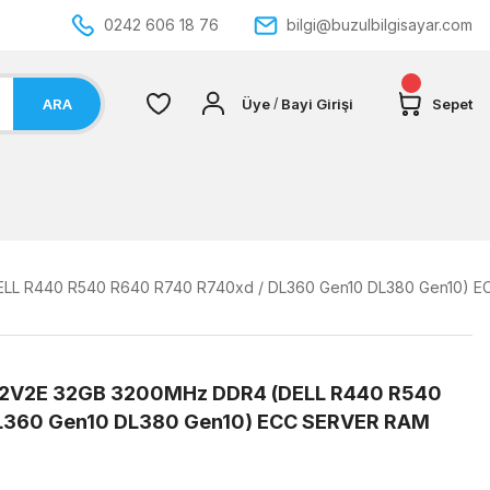
0242 606 18 76
bilgi@buzulbilgisayar.com
ARA
Üye
Bayi Girişi
Sepet
/
 R440 R540 R640 R740 R740xd / DL360 Gen10 DL380 Gen10) E
V2E 32GB 3200MHz DDR4 (DELL R440 R540
L360 Gen10 DL380 Gen10) ECC SERVER RAM