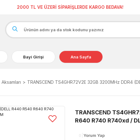
2000 TL VE ÜZERİ SİPARİŞLERDE KARGO BEDAVA!
Bayi Girişi
Ana Sayfa
 Aksamları
TRANSCEND TS4GHR72V2E 32GB 3200MHz DDR4 (DELL
TRANSCEND TS4GHR72
R640 R740 R740xd / D
0
Yorum Yap