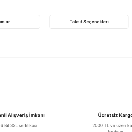
umlar
Taksit Seçenekleri
ularda yetersiz gördüğünüz noktaları öneri formunu kullanarak tarafımıza 
Bu ürüne ilk yorumu siz yapın!
Yorum Yaz
nli Alışveriş İmkanı
Ücretsiz Karg
6 Bit SSL sertifikası
2000 TL ve üzeri k
bedava