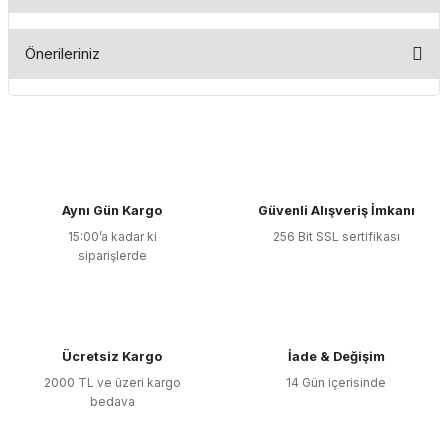
Bu ürüne ilk yorumu siz yapın!
Önerileriniz
Yorum Yaz
Bu ürünün fiyat bilgisi, resim, ürün açıklamalarında ve diğer
konularda yetersiz gördüğünüz noktaları öneri formunu
kullanarak tarafımıza iletebilirsiniz.
Görüş ve önerileriniz için teşekkür ederiz.
Aynı Gün Kargo
Güvenli Alışveriş İmkanı
Ürün resmi kalitesiz, bozuk veya görüntülenemiyor.
15:00’a kadar ki
256 Bit SSL sertifikası
Ürün açıklamasında eksik bilgiler bulunuyor.
siparişlerde
Ürün bilgilerinde hatalar bulunuyor.
Ürün fiyatı diğer sitelerden daha pahalı.
Bu ürüne benzer farklı alternatifler olmalı.
Ücretsiz Kargo
İade & Değişim
2000 TL ve üzeri kargo
14 Gün içerisinde
bedava