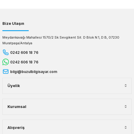
Gönder
Bize Ulaşın
Meydankavağı Mahallesi 1570/2 Sk Sevgikent Sit. D Blok N:1, D:B, 07230
Muratpaşa/Antalya
0242 606 18 76
0242 606 18 76
bilgi@buzulbilgisayar.com
Üyelik
Kurumsal
Alışveriş