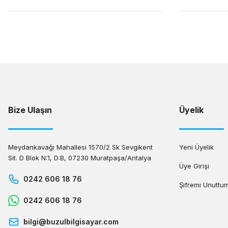
Bize Ulaşın
Üyelik
Meydankavağı Mahallesi 1570/2 Sk Sevgikent
Yeni Üyelik
Sit. D Blok N:1, D:B, 07230 Muratpaşa/Antalya
Üye Girişi
0242 606 18 76
Şifremi Unuttu
0242 606 18 76
bilgi@buzulbilgisayar.com