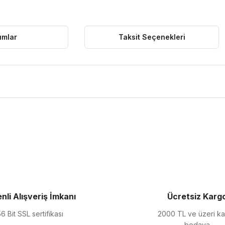
umlar
Taksit Seçenekleri
ularda yetersiz gördüğünüz noktaları öneri formunu kullanarak tarafımıza 
Bu ürüne ilk yorumu siz yapın!
Yorum Yaz
nli Alışveriş İmkanı
Ücretsiz Karg
6 Bit SSL sertifikası
2000 TL ve üzeri k
bedava