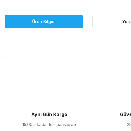
Ürün Bilgisi
Yor
Bu ürünün fiyat bilgisi, resim, ürün açıklamalarında ve diğer kon
Görüş ve önerileriniz için teşekkür ederiz.
Ürün resmi kalitesiz, bozuk veya görüntülenemiyor.
Ürün açıklamasında eksik bilgiler bulunuyor.
Ürün bilgilerinde hatalar bulunuyor.
Ürün fiyatı diğer sitelerden daha pahalı.
Aynı Gün Kargo
Güve
Bu ürüne benzer farklı alternatifler olmalı.
15:00’a kadar ki siparişlerde
25