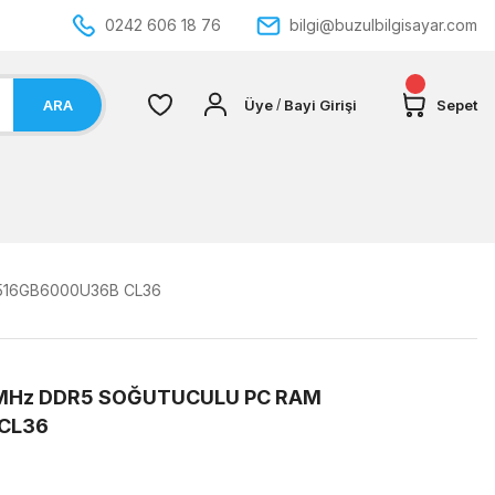
0242 606 18 76
bilgi@buzulbilgisayar.com
ARA
Üye
Bayi Girişi
Sepet
/
16GB6000U36B CL36
MHz DDR5 SOĞUTUCULU PC RAM
CL36