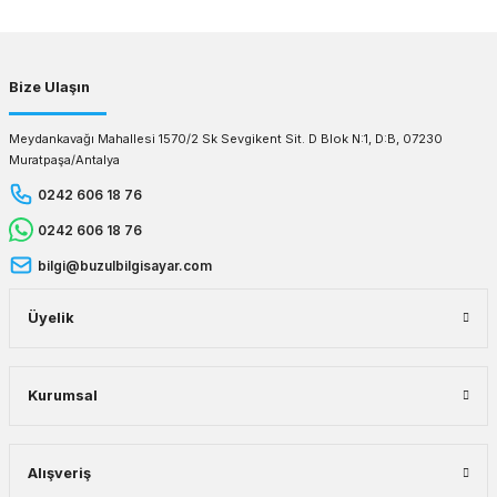
Gönder
Bize Ulaşın
Meydankavağı Mahallesi 1570/2 Sk Sevgikent Sit. D Blok N:1, D:B, 07230
Muratpaşa/Antalya
0242 606 18 76
0242 606 18 76
bilgi@buzulbilgisayar.com
Üyelik
Kurumsal
Alışveriş