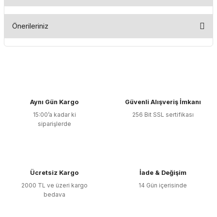
Bu ürüne ilk yorumu siz yapın!
Önerileriniz
Yorum Yaz
Bu ürünün fiyat bilgisi, resim, ürün açıklamalarında ve diğer
konularda yetersiz gördüğünüz noktaları öneri formunu
kullanarak tarafımıza iletebilirsiniz.
Görüş ve önerileriniz için teşekkür ederiz.
Aynı Gün Kargo
Güvenli Alışveriş İmkanı
Ürün resmi kalitesiz, bozuk veya görüntülenemiyor.
15:00’a kadar ki
256 Bit SSL sertifikası
Ürün açıklamasında eksik bilgiler bulunuyor.
siparişlerde
Ürün bilgilerinde hatalar bulunuyor.
Ürün fiyatı diğer sitelerden daha pahalı.
Bu ürüne benzer farklı alternatifler olmalı.
Ücretsiz Kargo
İade & Değişim
2000 TL ve üzeri kargo
14 Gün içerisinde
bedava