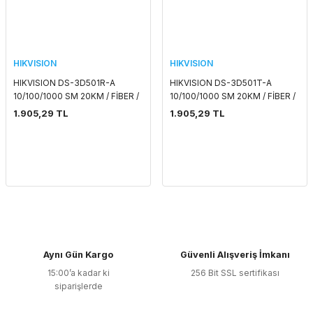
HIKVISION
HIKVISION
HIKVISION DS-3D501R-A
HIKVISION DS-3D501T-A
10/100/1000 SM 20KM / FİBER /
10/100/1000 SM 20KM / FİBER /
ALICI MEDIA CONVERTER
VERİCİ MEDIA CONVERTER
1.905,29 TL
1.905,29 TL
Aynı Gün Kargo
Güvenli Alışveriş İmkanı
15:00’a kadar ki
256 Bit SSL sertifikası
siparişlerde