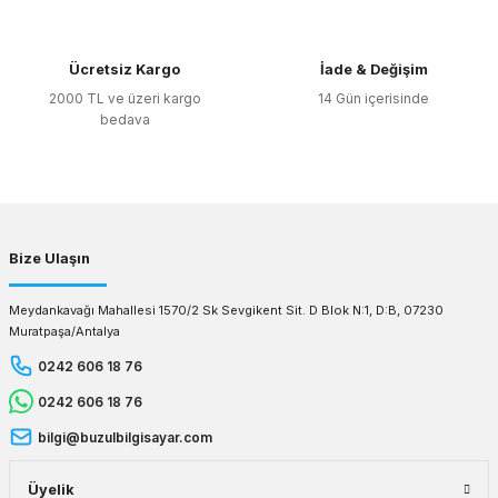
Ücretsiz Kargo
İade & Değişim
2000 TL ve üzeri kargo
14 Gün içerisinde
bedava
Bize Ulaşın
Meydankavağı Mahallesi 1570/2 Sk Sevgikent Sit. D Blok N:1, D:B, 07230
Muratpaşa/Antalya
0242 606 18 76
0242 606 18 76
bilgi@buzulbilgisayar.com
Üyelik