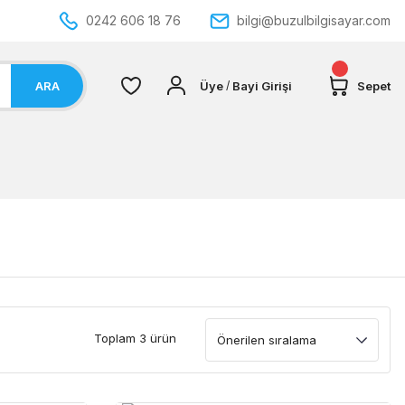
0242 606 18 76
bilgi@buzulbilgisayar.com
ARA
Üye
Bayi Girişi
Sepet
/
Toplam 3 ürün