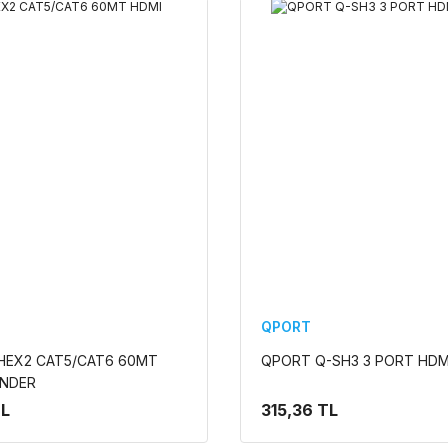
QPORT
HEX2 CAT5/CAT6 60MT
QPORT Q-SH3 3 PORT HDM
ENDER
TL
315,36 TL