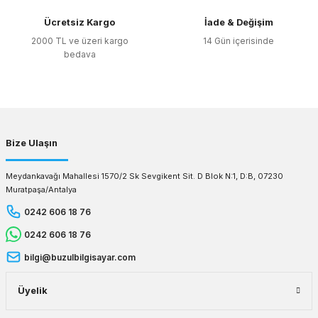
Ücretsiz Kargo
İade & Değişim
2000 TL ve üzeri kargo
14 Gün içerisinde
bedava
Bize Ulaşın
Meydankavağı Mahallesi 1570/2 Sk Sevgikent Sit. D Blok N:1, D:B, 07230
Muratpaşa/Antalya
0242 606 18 76
0242 606 18 76
bilgi@buzulbilgisayar.com
Üyelik