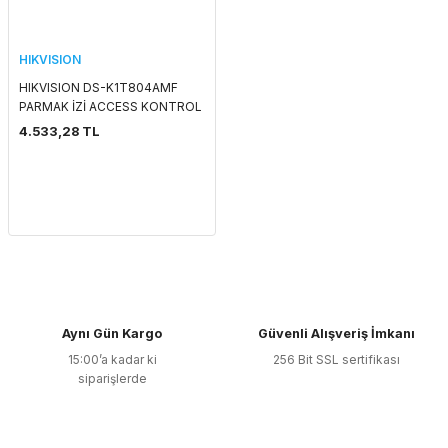
HIKVISION
HIKVISION DS-K1T804AMF
PARMAK İZİ ACCESS KONTROL
TERMİNALİ
4.533,28 TL
Aynı Gün Kargo
Güvenli Alışveriş İmkanı
15:00’a kadar ki
256 Bit SSL sertifikası
siparişlerde